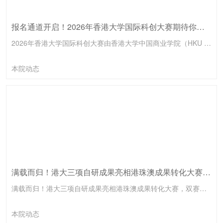
报名通道开启！2026年香港大学国际科创大赛期待你的加入
2026年香港大学国际科创大赛由香港大学中国商业学院（HKU Institute for China Business）与香港大学科创中心（HKU Techno-Entrepreneurship Core）联合主办，政产学研各界协办单位鼎力支持。大赛旨在推动科技创新与产业发展，加强国际间的科技交流与合作，不仅关注科技创新的展示，更注重激发科创成果的转化和应用。
本院动态
满载而归！港大三项自研成果亮相港珠澳成果转化大赛，双赛道斩获两项一等奖、一项三等奖
满载而归！港大三项自研成果亮相港珠澳成果转化大赛，双赛道斩获两项一等奖、一项三等奖
本院动态