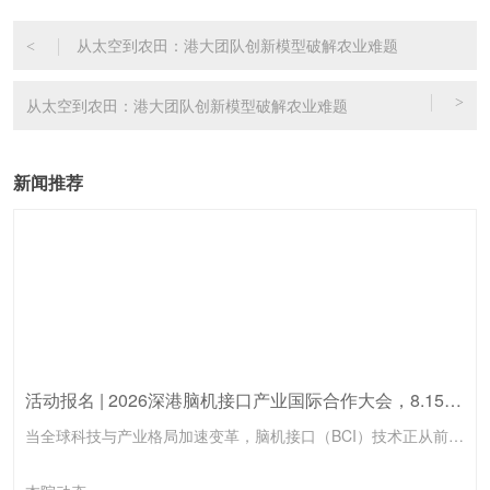
从太空到农田：港大团队创新模型破解农业难题
<
从太空到农田：港大团队创新模型破解农业难题
>
新闻推荐
活动报名 | 2026深港脑机接口产业国际合作大会，8.15前海见！
当全球科技与产业格局加速变革，脑机接口（BCI）技术正从前沿实验室走向临床与产业化的爆发前夜。如何在技术突破、临床转化、法规监管与全球合作的浪潮中找准方向、链接顶尖学术与资本资源，已成为决定未来产业格局的关键。由香港大学青年科创学院、香港大学先进生物医学仪器中心（InnoHK）、香港大学科创中心及香港大学深圳研究院联合主办的「2026深港脑机接口产业国际合作大会」，将于2026年8月15日在香港大...