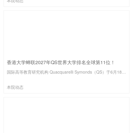
本院动态
香港大学蝉联2027年QS世界大学排名全球第11位！
国际高等教育研究机构 Quacquarelli Symonds（QS）于6月18日公布“2027年QS世界大学排名”，香港大学（港大）连续第二年荣登全球第11位，稳居世界最顶尖学府行列。港大蝉联此历史佳绩，不仅彰显大学在国际及本地的领先地位，更凭藉学术卓越与全球影响力，继续引领本地高等教育的发展。
本院动态