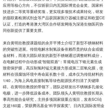
应用等核心方向，不仅斩获日内瓦国际博览会金奖、国家科
技进步二等奖等重磅奖项，更实现多项技术成果转化，研发
的脂联素检测试剂盒等产品获国家医疗器械注册证和欧盟CE
认证，打造的粤港澳大湾区合作研发网络为深港生物医药协
同创新提供了重要支撑。
来自黄明欣教授课题组的余开平博士介绍了新型不锈钢材料
的突破性进展。传统电解水制氢设备依赖昂贵的钛合金或镀
金材料，而港大团队研发的新型不锈钢通过调整材料成分，
在电解过程中自动形成“智能双盾”：常规电压下铬元素生成
致密保护膜，高压制氢时锰元素接力形成第二层氧化膜，使
材料在强腐蚀环境中寿命延长数十倍，成本仅为传统材料的
1/40，为海上风电直接制氢等绿色能源技术扫清了关键障
碍。在黄明欣教授的带领下，团队还研发出不锈钢多孔催化
电极，进一步降低设备成本。团队领头人黄明欣教授长期从
事高性能合金研究，主持多项国家级重点项目，发表SCI论
文超160篇，荣获腾讯基金“科学探索奖”、日内瓦国际发明金