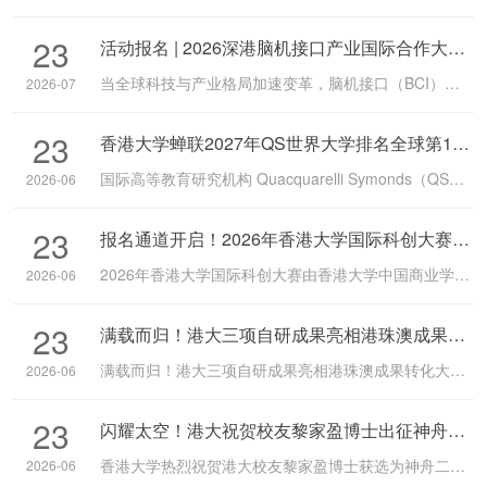
海见！
23
活动报名 | 2026深港脑机接口产业国际合作大会，8.15前海见！
当全球科技与产业格局加速变革，脑机接口（BCI）技术正从前沿实验室走向临床与产业化的爆发前夜。如何在技术突破、临床转化、法规监管与全球合作的浪潮中找准方向、链接顶尖学术与资本资源，已成为决定未来产业格局的关键。由香港大学青年科创学院、香港大学先进生物医学仪器中心（InnoHK）、香港大学科创中心及香港大学深圳研究院联合主办的「2026深港脑机接口产业国际合作大会」，将于2026年8月15日在香港大...
2026-07
23
香港大学蝉联2027年QS世界大学排名全球第11位！
国际高等教育研究机构 Quacquarelli Symonds（QS）于6月18日公布“2027年QS世界大学排名”，香港大学（港大）连续第二年荣登全球第11位，稳居世界最顶尖学府行列。港大蝉联此历史佳绩，不仅彰显大学在国际及本地的领先地位，更凭藉学术卓越与全球影响力，继续引领本地高等教育的发展。
2026-06
23
报名通道开启！2026年香港大学国际科创大赛期待你的加入
2026年香港大学国际科创大赛由香港大学中国商业学院（HKU Institute for China Business）与香港大学科创中心（HKU Techno-Entrepreneurship Core）联合主办，政产学研各界协办单位鼎力支持。大赛旨在推动科技创新与产业发展，加强国际间的科技交流与合作，不仅关注科技创新的展示，更注重激发科创成果的转化和应用。
2026-06
23
满载而归！港大三项自研成果亮相港珠澳成果转化大赛，双赛道斩获两项一等奖、一项三等奖
满载而归！港大三项自研成果亮相港珠澳成果转化大赛，双赛道斩获两项一等奖、一项三等奖
2026-06
23
闪耀太空！港大祝贺校友黎家盈博士出征神舟二十三号！
香港大学热烈祝贺港大校友黎家盈博士获选为神舟二十三号载人飞行任务乘组成员。作为首位中国香港载荷专家，家盈的参与开启了香港科研界深度参与国家航天事业的新篇章。
2026-06