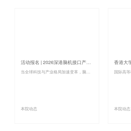
活动报名 | 2026深港脑机接口产业国际合作大会，8.15前海见！
当全球科技与产业格局加速变革，脑机接口（BCI）技术正从前沿实验室走向临床与产业化的爆发前夜。如何在技术突破、临床转化、法规监管与全球合作的浪潮中找准方向、链接顶尖学术与资本资源，已成为决定未来产业格局的关键。由香港大学青年科创学院、香港大学先进生物医学仪器中心（InnoHK）、香港大学科创中心及香港大学深圳研究院联合主办的「2026深港脑机接口产业国际合作大会」，将于2026年8月15日在香港大...
本院动态
本院动态