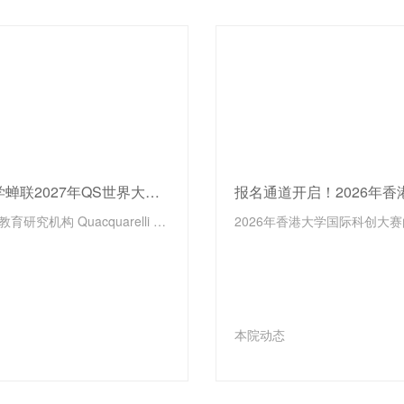
香港大学蝉联2027年QS世界大学排名全球第11位！
国际高等教育研究机构 Quacquarelli Symonds（QS）于6月18日公布“2027年QS世界大学排名”，香港大学（港大）连续第二年荣登全球第11位，稳居世界最顶尖学府行列。港大蝉联此历史佳绩，不仅彰显大学在国际及本地的领先地位，更凭藉学术卓越与全球影响力，继续引领本地高等教育的发展。
本院动态