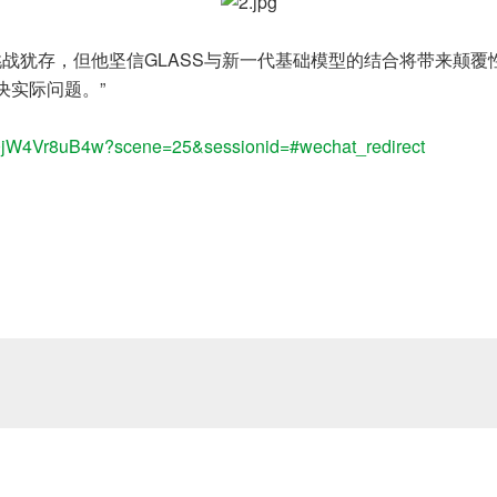
挑战犹存，但他坚信GLASS与新一代基础模型的结合将带来颠覆
决实际问题。”
vL-0jW4Vr8uB4w?scene=25&sessionid=#wechat_redirect