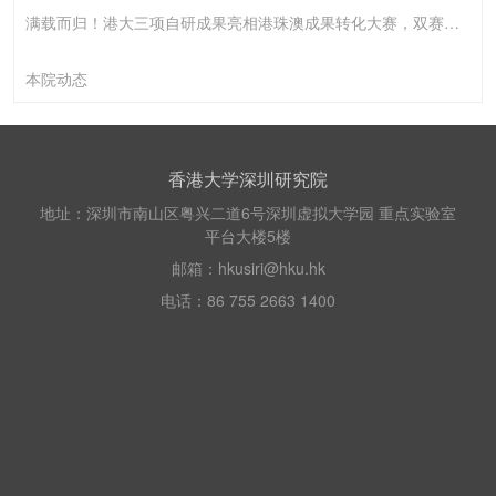
满载而归！港大三项自研成果亮相港珠澳成果转化大赛，双赛道斩获两项一等奖、一项三等奖
本院动态
香港大学深圳研究院
地址：深圳市南山区粤兴二道6号深圳虚拟大学园 重点实验室
平台大楼5楼
邮箱：hkusiri@hku.hk
电话：86 755 2663 1400