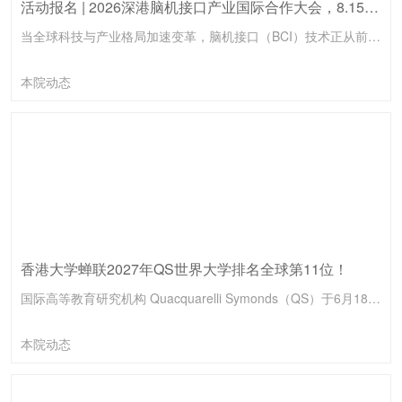
活动报名 | 2026深港脑机接口产业国际合作大会，8.15前海见！
当全球科技与产业格局加速变革，脑机接口（BCI）技术正从前沿实验室走向临床与产业化的爆发前夜。如何在技术突破、临床转化、法规监管与全球合作的浪潮中找准方向、链接顶尖学术与资本资源，已成为决定未来产业格局的关键。由香港大学青年科创学院、香港大学先进生物医学仪器中心（InnoHK）、香港大学科创中心及香港大学深圳研究院联合主办的「2026深港脑机接口产业国际合作大会」，将于2026年8月15日在香港大...
本院动态
香港大学蝉联2027年QS世界大学排名全球第11位！
国际高等教育研究机构 Quacquarelli Symonds（QS）于6月18日公布“2027年QS世界大学排名”，香港大学（港大）连续第二年荣登全球第11位，稳居世界最顶尖学府行列。港大蝉联此历史佳绩，不仅彰显大学在国际及本地的领先地位，更凭藉学术卓越与全球影响力，继续引领本地高等教育的发展。
本院动态