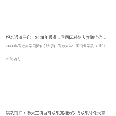
报名通道开启！2026年香港大学国际科创大赛期待你的加入
2026年香港大学国际科创大赛由香港大学中国商业学院（HKU Institute for China Business）与香港大学科创中心（HKU Techno-Entrepreneurship Core）联合主办，政产学研各界协办单位鼎力支持。大赛旨在推动科技创新与产业发展，加强国际间的科技交流与合作，不仅关注科技创新的展示，更注重激发科创成果的转化和应用。
本院动态
满载而归！港大三项自研成果亮相港珠澳成果转化大赛，双赛道斩获两项一等奖、一项三等奖