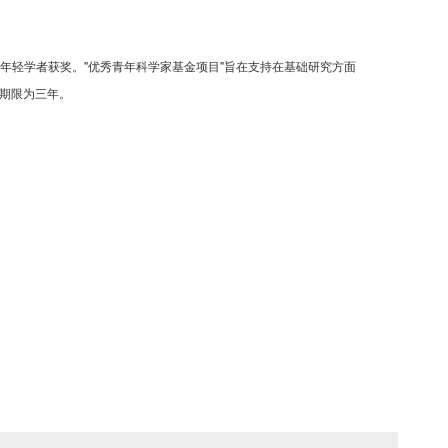
多年轻学者获奖。"优秀青年科学家基金项目"旨在支持在基础研究方面
助期限为三年。