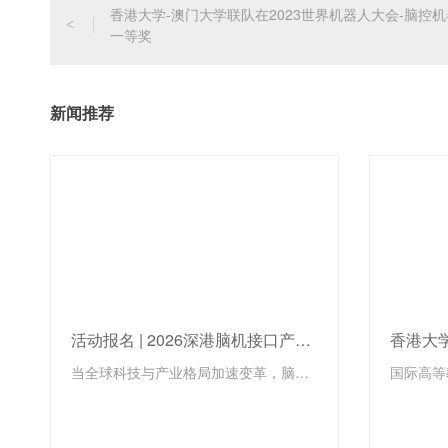
香港大学-澳门大学联队在2023世界机器人大会-脑
<
一等奖
新闻推荐
活动报名 | 2026深港脑机接口产业国际合作大会，8.15前海见！
当全球科技与产业格局加速变革，脑机接口（BCI）技术正从前沿实验室走向临床与产业化的爆发前夜。如何在技术突破、临床转化、法规监管与全球合作的浪潮中找准方向、链接顶尖学术与资本资源，已成为决定未来产业格局的关键。由香港大学青年科创学院、香港大学先进生物医学仪器中心（InnoHK）、香港大学科创中心及香港大学深圳研究院联合主办的「2026深港脑机接口产业国际合作大会」，将于2026年8月15日在香港大...