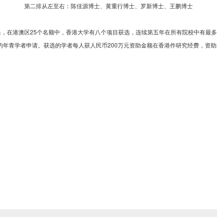
第二排从左至右：陈佳源博士、黄重行博士、罗新博士、王鹏博士
结果，在港澳区25个名额中，香港大学有八个项目获选，连续第五年在所有院校中有最
的年青学者申请。获选的学者每人获人民币200万元资助金额在香港作研究经费，资