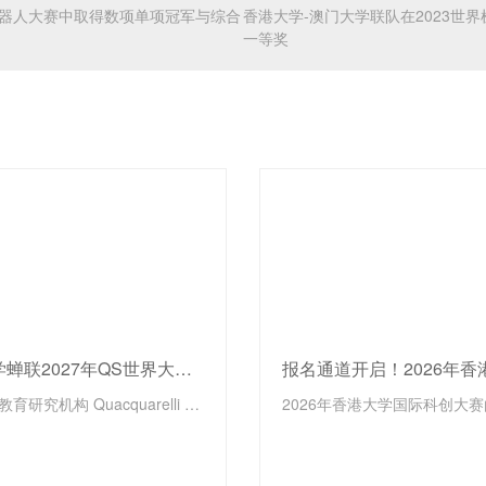
控机器人大赛中取得数项单项冠军与综合
香港大学-澳门大学联队在2023世
一等奖
香港大学蝉联2027年QS世界大学排名全球第11位！
国际高等教育研究机构 Quacquarelli Symonds（QS）于6月18日公布“2027年QS世界大学排名”，香港大学（港大）连续第二年荣登全球第11位，稳居世界最顶尖学府行列。港大蝉联此历史佳绩，不仅彰显大学在国际及本地的领先地位，更凭藉学术卓越与全球影响力，继续引领本地高等教育的发展。