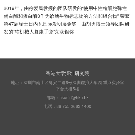
2019年，由徐爱民教授的团队研发的“使用中性粒细胞弹性
蛋白酶和蛋白酶3作为诊断生物标志物的方法和组合物” 荣获
第47届瑞士日内瓦国际发明展金奖；由胡勇博士领导团队研
发的“软机械人复康手套”荣获银奖
香港大学深圳研究院
地址：深圳市南山区粤兴二道6号深圳虚拟大学园 重点实验室
平台大楼5楼
邮箱：hkusiri@hku.hk
电话：86 755 2663 1400